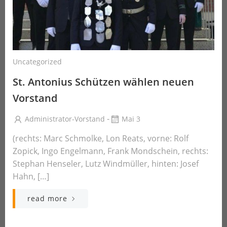
Uncategorized
St. Antonius Schützen wählen neuen
Vorstand
-
Administrator-Vorstand
Mai 3
(rechts: Marc Schmolke, Lon Reats, vorne: Rolf
Zopick, Ingo Engelmann, Frank Mondschein, rechts:
Stephan Henseler, Lutz Windmüller, hinten: Josef
Hahn, […]
read more