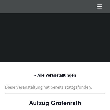
Zum
Inhalt
springen
« Alle Veranstaltungen
Diese Veranstaltung hat bereits stattgefunden.
Aufzug Grotenrath